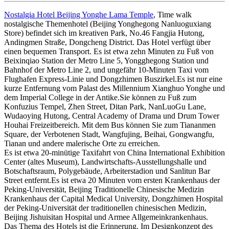
Nostalgia Hotel Beijing Yonghe Lama Temple
, Time walk
nostalgische Themenhotel (Beijing Yonghegong Nanluoguxiang
Store) befindet sich im kreativen Park, No.46 Fangjia Hutong,
Andingmen Straße, Dongcheng District. Das Hotel verfügt über
einen bequemen Transport. Es ist etwa zehn Minuten zu Fuß von
Beixinqiao Station der Metro Line 5, Yongghegong Station und
Bahnhof der Metro Line 2, und ungefähr 10-Minuten Taxi vom
Flughafen Express-Linie und Dongzhimen Buszirkel.Es ist nur eine
kurze Entfernung vom Palast des Millennium Xianghuo Yonghe und
dem Imperial College in der Antike.Sie können zu Fuß zum
Konfuzius Tempel, Zhen Street, Ditan Park, NanLuoGu Lane,
Wudaoying Hutong, Central Academy of Drama und Drum Tower
Houhai Freizeitbereich. Mit dem Bus können Sie zum Tiananmen
Square, der Verbotenen Stadt, Wangfujing, Beihai, Gongwangfu,
Tianan und andere malerische Orte zu erreichen.
Es ist etwa 20-minütige Taxifahrt von China International Exhibition
Center (altes Museum), Landwirtschafts-Ausstellungshalle und
Botschaftsraum, Polygebäude, Arbeiterstadion und Sanlitun Bar
Street entfernt.Es ist etwa 20 Minuten vom ersten Krankenhaus der
Peking-Universität, Beijing Traditionelle Chinesische Medizin
Krankenhaus der Capital Medical University, Dongzhimen Hospital
der Peking-Universität der traditionellen chinesischen Medizin,
Beijing Jishuisitan Hospital und Armee Allgemeinkrankenhaus.
Das Thema des Hotels ist die Erinnerung. Im Designkonzept des