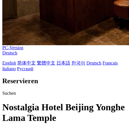
PC-Version
Deutsch
English
简体中文
繁體中文
日本語
한국어
Deutsch
Français
Italiano
Русский
Reservieren
Suchen
Nostalgia Hotel Beijing Yonghe
Lama Temple